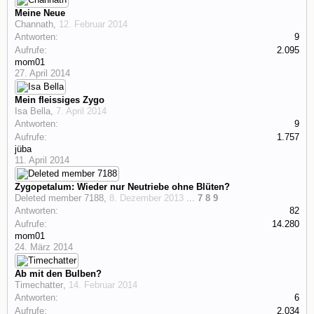
Meine Neue
Channath
,
12. Februar 2014
Antworten:
9
Aufrufe:
2.095
mom01
27. April 2014
Mein fleissiges Zygo
Isa Bella
,
7. April 2014
Antworten:
9
Aufrufe:
1.757
jüba
11. April 2014
Zygopetalum: Wieder nur Neutriebe ohne Blüten?
Deleted member 7188
,
8. Dezember 2013
...
7
8
9
Antworten:
82
Aufrufe:
14.280
mom01
24. März 2014
Ab mit den Bulben?
Timechatter
,
14. Februar 2014
Antworten:
6
Aufrufe:
2.034