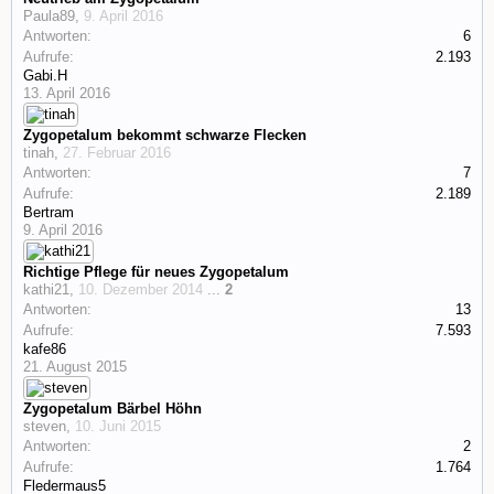
Paula89
,
9. April 2016
Antworten:
6
Aufrufe:
2.193
Gabi.H
13. April 2016
Zygopetalum bekommt schwarze Flecken
tinah
,
27. Februar 2016
Antworten:
7
Aufrufe:
2.189
Bertram
9. April 2016
Richtige Pflege für neues Zygopetalum
kathi21
,
10. Dezember 2014
...
2
Antworten:
13
Aufrufe:
7.593
kafe86
21. August 2015
Zygopetalum Bärbel Höhn
steven
,
10. Juni 2015
Antworten:
2
Aufrufe:
1.764
Fledermaus5