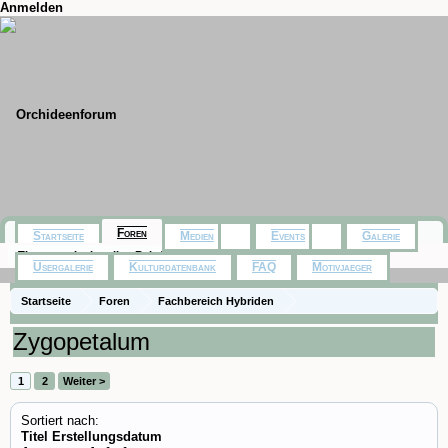
Anmelden
Foren
Startseite
Medien
Events
Galerie
Themen mit aktuellen Beiträgen
Usergalerie
Kulturdatenbank
FAQ
Motivjaeger
Startseite
Foren
Fachbereich Hybriden
Zygopetalum
1
2
Weiter >
Sortiert nach:
Titel
Erstellungsdatum