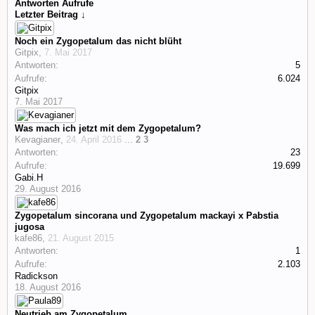
Antworten
Aufrufe
Letzter Beitrag ↓
Noch ein Zygopetalum das nicht blüht
Gitpix
,
7. Mai 2017
Antworten:
5
Aufrufe:
6.024
Gitpix
7. Mai 2017
Was mach ich jetzt mit dem Zygopetalum?
Kevagianer
,
24. April 2016
...
2
3
Antworten:
23
Aufrufe:
19.699
Gabi.H
29. August 2016
Zygopetalum sincorana und Zygopetalum mackayi x Pabstia
jugosa
kafe86
,
21. August 2015
Antworten:
1
Aufrufe:
2.103
Radickson
18. August 2016
Neutrieb am Zygopetalum