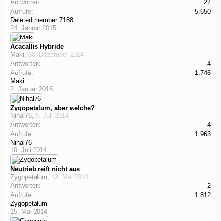
Antworten:
27
Aufrufe:
5.650
Deleted member 7188
24. Januar 2015
Acacallis Hybride
Maki
,
30. Dezember 2014
Antworten:
4
Aufrufe:
1.746
Maki
2. Januar 2015
Zygopetalum, aber welche?
Nihal76
,
9. Juli 2014
Antworten:
4
Aufrufe:
1.963
Nihal76
10. Juli 2014
Neutrieb reift nicht aus
Zygopetalum
,
13. Mai 2014
Antworten:
2
Aufrufe:
1.812
Zygopetalum
15. Mai 2014