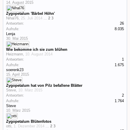
14. August 2015
Zygopetalum 'Bärbel Höhn'
Nihal76
,
25. Juli 2014
...
2
3
Antworten:
26
Aufrufe:
8.035
Lenja
30. Mai 2015
Wie bekomme ich sie zum blühen
Heizmann
,
10. August 2014
Antworten:
1
Aufrufe:
1.675
soerenk23
15. April 2015
Zygopetalum hat von Pilz befallene Blätter
Steve
,
10. März 2015
Antworten:
2
Aufrufe:
1.764
Steve
10. März 2015
Zygopetalum Blütenfotos
otti
,
1. Dezember 2014
...
2
3