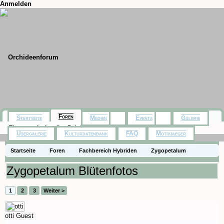
Anmelden
Foren
Startseite
Medien
Events
Galerie
Themen mit aktuellen Beiträgen
Usergalerie
Kulturdatenbank
FAQ
Motivjaeger
Startseite
Foren
Fachbereich Hybriden
Zygopetalum
Zygopetalum Blütenfotos
1
2
3
Weiter >
otti
Guest