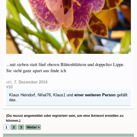
...mit sieben statt fünf oberen Blütenblättern und doppelter Lippe.
Sie sieht ganz apart aus finde ich
otti
,
7. Dezember 2014
#10
Klaus Heindorf
,
Nihal76
,
Klaus1
und
einer weiteren Person
gefällt
das.
(Du musst angemeldet oder registriert sein, um eine Antwort erstellen zu
können.)
1
2
3
Weiter >