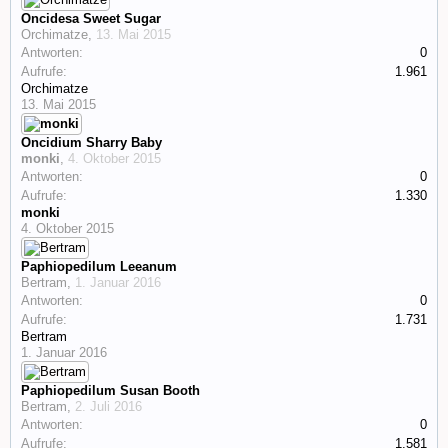
Oncidesa Sweet Sugar
Orchimatze
,
13. Mai 2015
Antworten:
0
Aufrufe:
1.961
Orchimatze
13. Mai 2015
Oncidium Sharry Baby
monki
,
4. Oktober 2015
Antworten:
0
Aufrufe:
1.330
monki
4. Oktober 2015
Paphiopedilum Leeanum
Bertram
,
1. Januar 2016
Antworten:
0
Aufrufe:
1.731
Bertram
1. Januar 2016
Paphiopedilum Susan Booth
Bertram
,
2. Juli 2016
Antworten:
0
Aufrufe:
1.581