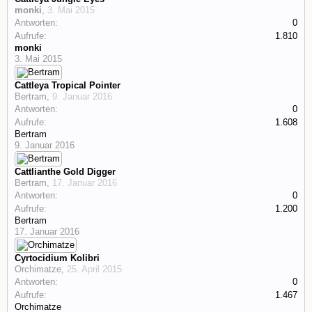
monki
,
3. Mai 2015
Antworten:
0
Aufrufe:
1.810
monki
3. Mai 2015
Cattleya Tropical Pointer
Bertram
,
9. Januar 2016
Antworten:
0
Aufrufe:
1.608
Bertram
9. Januar 2016
Cattlianthe Gold Digger
Bertram
,
17. Januar 2016
Antworten:
0
Aufrufe:
1.200
Bertram
17. Januar 2016
Cyrtocidium Kolibri
Orchimatze
,
25. April 2015
Antworten:
0
Aufrufe:
1.467
Orchimatze