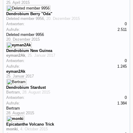
25. April 2015
Dendrobium Berry "Oda"
Deleted member 9956
,
20. Dezember 2015
Antworten:
0
Aufrufe:
2.511
Deleted member 9956
20. Dezember 2015
Dendrobium New Guinea
eyman2Ak
,
25. Januar 2017
Antworten:
0
Aufrufe:
1.245
eyman2Ak
25. Januar 2017
Dendrobium Stardust
Bertram
,
28. August 2015
Antworten:
0
Aufrufe:
1.384
Bertram
28. August 2015
Epicatanthe Volcano Trick
monki
,
4. Oktober 2015