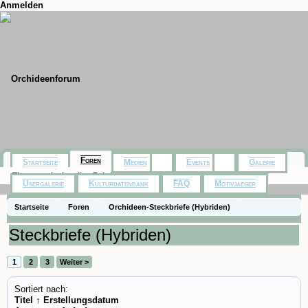
Anmelden
Foren
Startseite
Medien
Events
Galerie
Themen mit aktuellen Beiträgen
Usergalerie
Kulturdatenbank
FAQ
Motivjaeger
Startseite
Foren
Orchideen-Steckbriefe (Hybriden)
Steckbriefe (Hybriden)
1
2
3
Weiter >
Sortiert nach:
Titel ↑
Erstellungsdatum