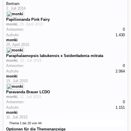
Bertram
2. Juli 2016
Papilionanda Pink Fairy
monki
,
25. April 2015
Antworten:
0
Aufrufe:
1.430
monki
25. April 2015
Paraphalaenopsis labukensis x Seidenfadenia mitrata
monki
,
15. Juli 2015
Antworten:
0
Aufrufe:
2.064
monki
15. Juli 2015
Paravanda Brauer LCDO
monki
,
11. Juli 2015
Antworten:
0
Aufrufe:
1.151
monki
11. Juli 2015
Thema 1 bis 20 von 44
Optionen für die Themenanzeige