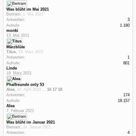
Was blüht im Mai 2021
Bertram
,
1. Mai 2021
Antworten:
3
Aufrufe:
1.180
monki
13. Mai 2021
Märzblüte
Titus
,
19. März 2021
Antworten:
1
Aufrufe:
801
Linde
19. März 2021
Phalfreunde only 53
Alea
,
14. April 2019
...
16
17
18
Antworten:
174
Aufrufe:
18.157
Alea
7. Februar 2021
Was blüht im Januar 2021
Bertram
,
24. Januar 2021
Antworten:
4