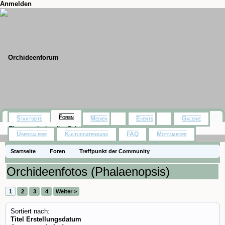
Anmelden
Foren
Startseite
Medien
Events
Galerie
Themen mit aktuellen Beiträgen
Usergalerie
Kulturdatenbank
FAQ
Motivjaeger
Startseite
Foren
Treffpunkt der Community
Orchideenfotos (Phalaenopsis)
1
2
3
4
Weiter >
Sortiert nach:
Titel
Erstellungsdatum