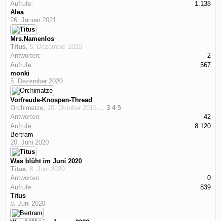
Aufrufe:
1.138
Alea
26. Januar 2021
Mrs.Namenlos
Titus
,
5. Dezember 2020
Antworten:
2
Aufrufe:
567
monki
5. Dezember 2020
Vorfreude-Knospen-Thread
Orchimatze
,
20. Oktober 2016
...
3
4
5
Antworten:
42
Aufrufe:
8.120
Bertram
20. Juni 2020
Was blüht im Juni 2020
Titus
,
8. Juni 2020
Antworten:
0
Aufrufe:
839
Titus
8. Juni 2020