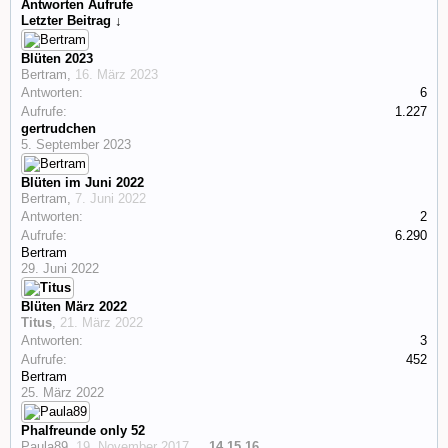
Antworten
Aufrufe
Letzter Beitrag ↓
Blüten 2023
Bertram
,
16. März 2023
Antworten:
6
Aufrufe:
1.227
gertrudchen
5. September 2023
Blüten im Juni 2022
Bertram
,
7. Juni 2022
Antworten:
2
Aufrufe:
6.290
Bertram
29. Juni 2022
Blüten März 2022
Titus
,
21. März 2022
Antworten:
3
Aufrufe:
452
Bertram
25. März 2022
Phalfreunde only 52
Paula89
,
19. November 2017
...
14
15
16