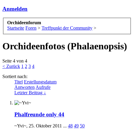
Anmelden
Orchideenforum
Startseite
Foren
>
Treffpunkt der Community
>
Orchideenfotos (Phalaenopsis)
Seite 4 von 4
< Zurück
1
2
3
4
Sortiert nach:
Titel
Erstellungsdatum
Antworten
Aufrufe
Letzter Beitrag ↓
Phalfreunde only 44
~Yvi~
,
25. Oktober 2011
...
48
49
50