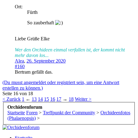
Ort:
Fürth
So zauberhaft
Liebe Grüße Elke
Wer den Orchideen einmal verfallen ist, der kommt nicht
mehr davon los...
Alea
,
26. September 2020
#160
Bertram
gefällt das.
(Du musst angemeldet oder registriert sein, um eine Antwort
erstellen zu können.)
Seite 16 von 18
< Zurück
1
←
13
14
15
16
17
→
18
Weiter >
Orchideenforum
Startseite
Foren
>
Treffpunkt der Community
>
Orchideenfotos
(Phalaenopsis)
>
Startseite