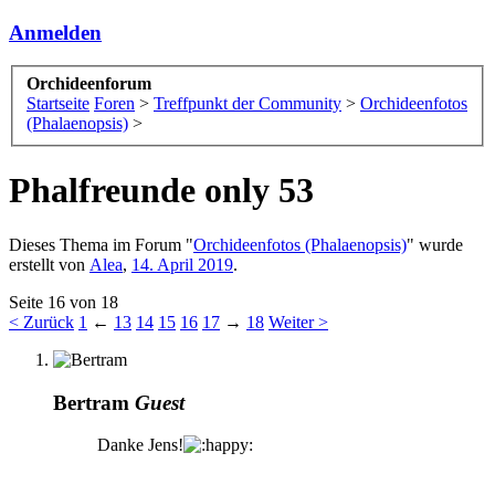
Anmelden
Orchideenforum
Startseite
Foren
>
Treffpunkt der Community
>
Orchideenfotos
(Phalaenopsis)
>
Phalfreunde only 53
Dieses Thema im Forum "
Orchideenfotos (Phalaenopsis)
" wurde
erstellt von
Alea
,
14. April 2019
.
Seite 16 von 18
< Zurück
1
←
13
14
15
16
17
→
18
Weiter >
Bertram
Guest
Danke Jens!