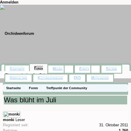
Anmelden
Foren
Startseite
Medien
Events
Galerie
Themen mit aktuellen Beiträgen
Usergalerie
Kulturdatenbank
FAQ
Motivjaeger
Startseite
Foren
Treffpunkt der Community
Orchideenfotos (Phalaenopsis)
Was blüht im Juli
monki
Leser
Registriert seit:
31. Oktober 2011
Beiträge:
1.760