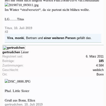
Bei mir blüht nach langem Warten Phal.cornu-cervi var.cbattaladae
Im Winter *strafversetzt*, da sie partout nicht blühen wollte.
LG........Titus
Titus
,
10. Juli 2019
#2
Vira
,
monki
,
Bertram
und
einer weiteren Person
gefällt das.
gertrudchen
Leser
Registriert seit:
6. März 2011
Beiträge:
185
Zustimmungen:
4.584
Geschlecht:
weiblich
Ort:
Bonn
Phal. Little Sister
Gruß aus Bonn, Ellen
gertrudchen
,
10. Juli 2019