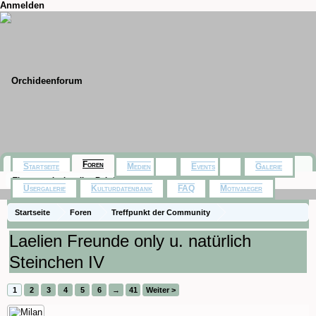
Anmelden
Foren
Startseite
Medien
Events
Galerie
Themen mit aktuellen Beiträgen
Usergalerie
Kulturdatenbank
FAQ
Motivjaeger
Startseite
Foren
Treffpunkt der Community
Orchideenfotos (Naturformen)
Laelien Freunde only u. natürlich
Steinchen IV
1
2
3
4
5
6
→
41
Weiter >