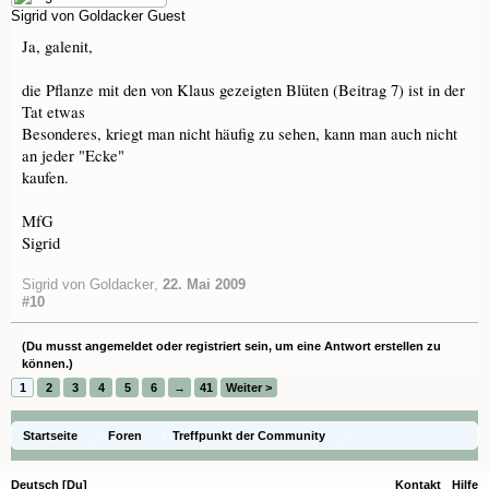
Sigrid von Goldacker
Guest
Ja, galenit,
die Pflanze mit den von Klaus gezeigten Blüten (Beitrag 7) ist in der
Tat etwas
Besonderes, kriegt man nicht häufig zu sehen, kann man auch nicht
an jeder "Ecke"
kaufen.
MfG
Sigrid
Sigrid von Goldacker
,
22. Mai 2009
#10
(Du musst angemeldet oder registriert sein, um eine Antwort erstellen zu
können.)
1
2
3
4
5
6
→
41
Weiter >
Startseite
Foren
Treffpunkt der Community
Orchideenfotos (Naturformen)
Deutsch [Du]
Kontakt
Hilfe