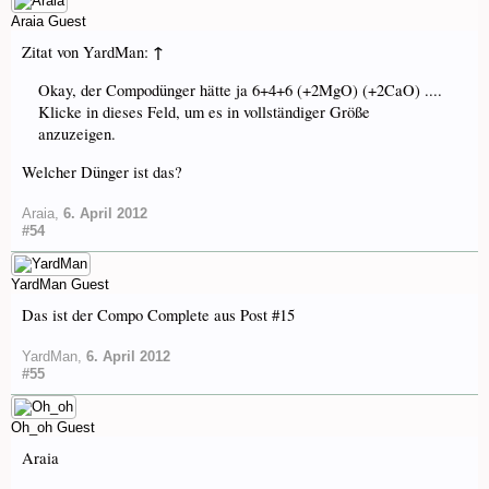
Araia
Guest
↑
Zitat von YardMan:
Okay, der Compodünger hätte ja 6+4+6 (+2MgO) (+2CaO) ....
Klicke in dieses Feld, um es in vollständiger Größe
anzuzeigen.
Welcher Dünger ist das?
Araia
,
6. April 2012
#54
YardMan
Guest
Das ist der Compo Complete aus Post #15
YardMan
,
6. April 2012
#55
Oh_oh
Guest
Araia