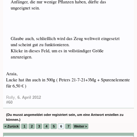
Anfänger, die nur wenige Pflanzen haben, dürfte das
ungeeignet sein.
Glaube auch, schließlich wird das Zeug weltweit eingesetzt
und scheint gut zu funktionieren.
Klicke in dieses Feld, um es in vollständiger Größe
anzuzeigen.
Araia,
Lucke hat ihn auch in 500g ( Peters 21-7-21+3Mg + Spurenelemente
für 6,50 € )
Rolly
,
6. April 2012
#60
(Du musst angemeldet oder registriert sein, um eine Antwort erstellen zu
können.)
< Zurück
1
2
3
4
5
6
7
Weiter >