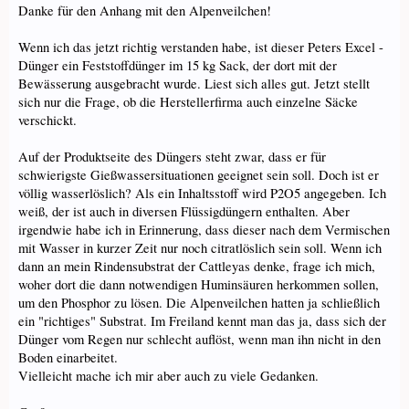
Danke für den Anhang mit den Alpenveilchen!
Wenn ich das jetzt richtig verstanden habe, ist dieser Peters Excel -
Dünger ein Feststoffdünger im 15 kg Sack, der dort mit der
Bewässerung ausgebracht wurde. Liest sich alles gut. Jetzt stellt
sich nur die Frage, ob die Herstellerfirma auch einzelne Säcke
verschickt.
Auf der Produktseite des Düngers steht zwar, dass er für
schwierigste Gießwassersituationen geeignet sein soll. Doch ist er
völlig wasserlöslich? Als ein Inhaltsstoff wird P2O5 angegeben. Ich
weiß, der ist auch in diversen Flüssigdüngern enthalten. Aber
irgendwie habe ich in Erinnerung, dass dieser nach dem Vermischen
mit Wasser in kurzer Zeit nur noch citratlöslich sein soll. Wenn ich
dann an mein Rindensubstrat der Cattleyas denke, frage ich mich,
woher dort die dann notwendigen Huminsäuren herkommen sollen,
um den Phosphor zu lösen. Die Alpenveilchen hatten ja schließlich
ein "richtiges" Substrat. Im Freiland kennt man das ja, dass sich der
Dünger vom Regen nur schlecht auflöst, wenn man ihn nicht in den
Boden einarbeitet.
Vielleicht mache ich mir aber auch zu viele Gedanken.