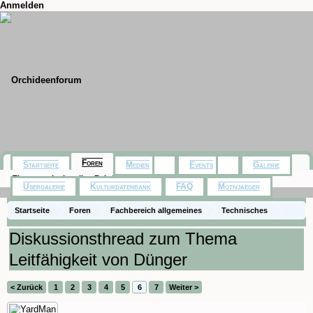
Anmelden
Foren
Startseite
Medien
Events
Galerie
Themen mit aktuellen Beiträgen
Usergalerie
Kulturdatenbank
FAQ
Motivjaeger
Startseite
Foren
Fachbereich allgemeines
Technisches
Diskussionsthread zum Thema
Leitfähigkeit von Dünger
< Zurück
1
2
3
4
5
6
7
Weiter >