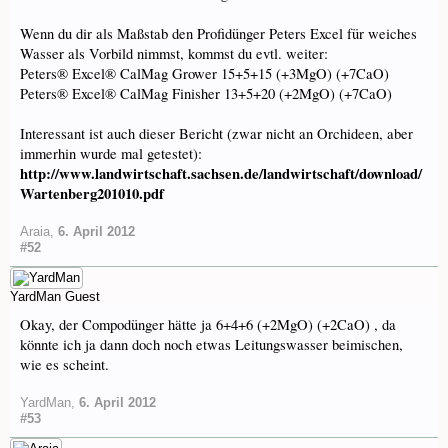
Wenn du dir als Maßstab den Profidünger Peters Excel für weiches
Wasser als Vorbild nimmst, kommst du evtl. weiter:
Peters® Excel® CalMag Grower 15+5+15 (+3MgO) (+7CaO)
Peters® Excel® CalMag Finisher 13+5+20 (+2MgO) (+7CaO)
Interessant ist auch dieser Bericht (zwar nicht an Orchideen, aber
immerhin wurde mal getestet):
http://www.landwirtschaft.sachsen.de/landwirtschaft/download/
Wartenberg201010.pdf
Araia
,
6. April 2012
#52
YardMan
Guest
Okay, der Compodünger hätte ja 6+4+6 (+2MgO) (+2CaO) , da
könnte ich ja dann doch noch etwas Leitungswasser beimischen,
wie es scheint.
YardMan
,
6. April 2012
#53