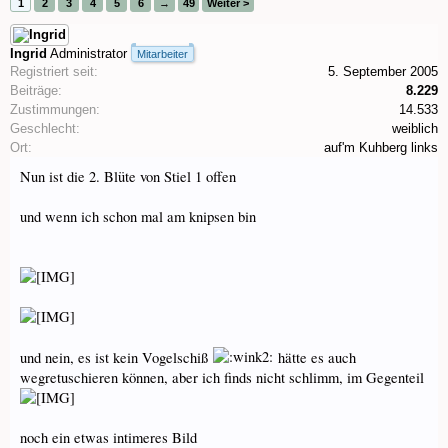
1
2
3
4
5
6
→
49
Weiter >
Ingrid
Administrator
Mitarbeiter
Registriert seit:
5. September 2005
Beiträge:
8.229
Zustimmungen:
14.533
Geschlecht:
weiblich
Ort:
auf'm Kuhberg links
Nun ist die 2. Blüte von Stiel 1 offen
und wenn ich schon mal am knipsen bin
und nein, es ist kein Vogelschiß
hätte es auch
wegretuschieren können, aber ich finds nicht schlimm, im Gegenteil
noch ein etwas intimeres Bild