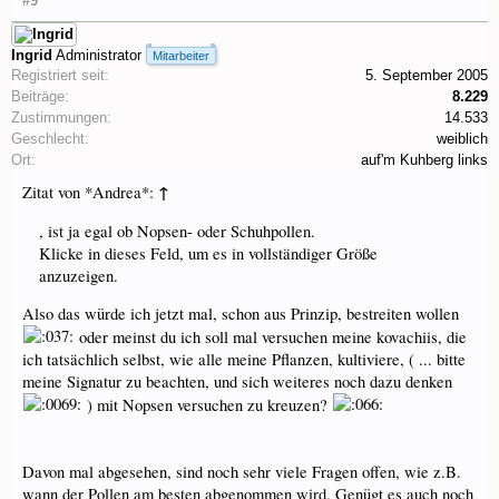
#9
Ingrid
Administrator
Mitarbeiter
Registriert seit:
5. September 2005
Beiträge:
8.229
Zustimmungen:
14.533
Geschlecht:
weiblich
Ort:
auf'm Kuhberg links
↑
Zitat von *Andrea*:
, ist ja egal ob Nopsen- oder Schuhpollen.
Klicke in dieses Feld, um es in vollständiger Größe
anzuzeigen.
Also das würde ich jetzt mal, schon aus Prinzip, bestreiten wollen
oder meinst du ich soll mal versuchen meine kovachiis, die
ich tatsächlich selbst, wie alle meine Pflanzen, kultiviere, ( ... bitte
meine Signatur zu beachten, und sich weiteres noch dazu denken
) mit Nopsen versuchen zu kreuzen?
Davon mal abgesehen, sind noch sehr viele Fragen offen, wie z.B.
wann der Pollen am besten abgenommen wird. Genügt es auch noch