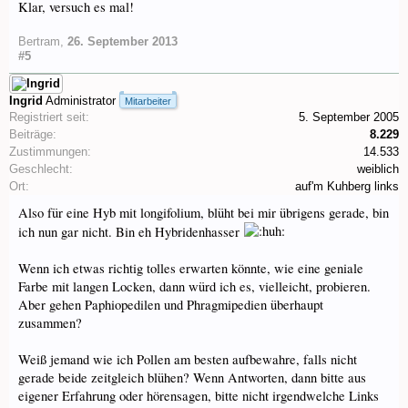
Klar, versuch es mal!
Bertram
,
26. September 2013
#5
Ingrid
Administrator
Mitarbeiter
Registriert seit:
5. September 2005
Beiträge:
8.229
Zustimmungen:
14.533
Geschlecht:
weiblich
Ort:
auf'm Kuhberg links
Also für eine Hyb mit longifolium, blüht bei mir übrigens gerade, bin
ich nun gar nicht. Bin eh Hybridenhasser
Wenn ich etwas richtig tolles erwarten könnte, wie eine geniale
Farbe mit langen Locken, dann würd ich es, vielleicht, probieren.
Aber gehen Paphiopedilen und Phragmipedien überhaupt
zusammen?
Weiß jemand wie ich Pollen am besten aufbewahre, falls nicht
gerade beide zeitgleich blühen? Wenn Antworten, dann bitte aus
eigener Erfahrung oder hörensagen, bitte nicht irgendwelche Links