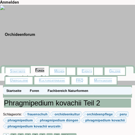
Anmelden
Foren
Startseite
Medien
Events
Galerie
Themen mit aktuellen Beiträgen
Usergalerie
Kulturdatenbank
FAQ
Motivjaeger
Startseite
Foren
Fachbereich Naturformen
Paphiopedilum, Phragmipedium
Phragmipedium kovachii Teil 2
Schlagworte:
frauenschuh
orchideenkultur
orchideenpflege
peru
phragmipedium
phragmipedium düngen
phragmipedium kovachii
phragmipedium kovachii wurzeln