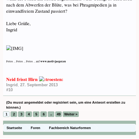
nach dem Abwerfen der Blüte, was bei Phragmipedien ja in
einwandfreiem Zustand passiert?
Liebe Grüße,
Ingrid
www.motivjaeger.eu
Fotos ... Fotos ... Fotos ... auf
Neid frisst Hirn
Ingrid
,
27. September 2013
#10
(Du musst angemeldet oder registriert sein, um eine Antwort erstellen zu
können.)
1
2
3
4
5
6
→
49
Weiter >
Startseite
Foren
Fachbereich Naturformen
Paphiopedilum, Phragmipedium