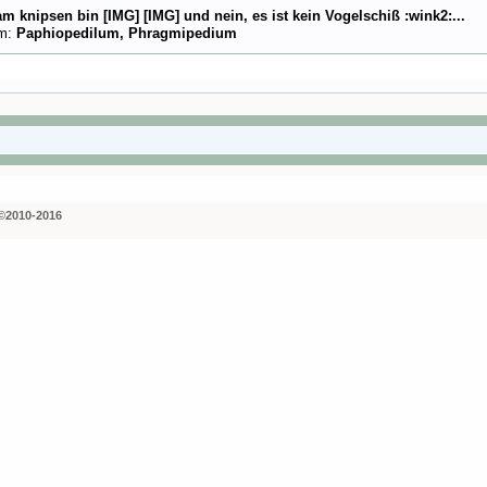
am knipsen bin [IMG] [IMG] und nein, es ist kein Vogelschiß :wink2:...
um:
Paphiopedilum, Phragmipedium
©2010-2016