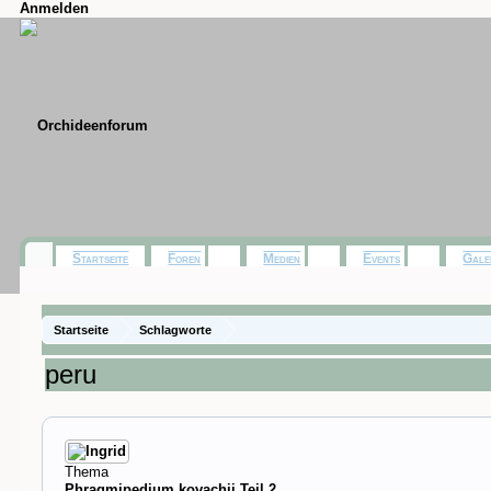
Anmelden
Startseite
Foren
Medien
Events
Gale
Startseite
Schlagworte
peru
Thema
Phragmipedium kovachii Teil 2