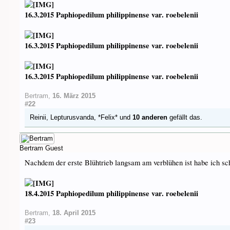
16.3.2015 Paphiopedilum philippinense var. roebelenii
16.3.2015 Paphiopedilum philippinense var. roebelenii
16.3.2015 Paphiopedilum philippinense var. roebelenii
Bertram
,
16. März 2015
#22
Reinii
,
Lepturusvanda
,
*Felix*
und
10 anderen
gefällt das.
Bertram
Guest
Nachdem der erste Blühtrieb langsam am verblühen ist habe ich sc
18.4.2015 Paphiopedilum philippinense var. roebelenii
Bertram
,
18. April 2015
#23