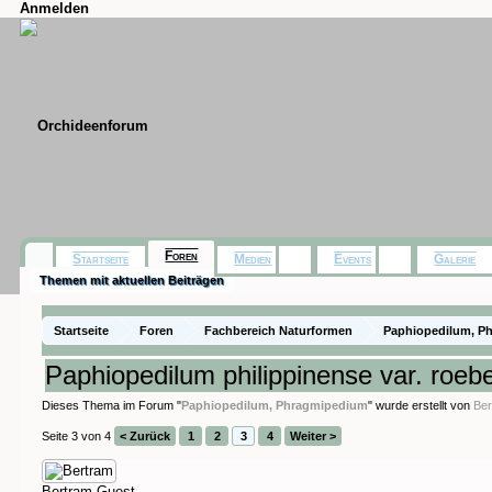
Anmelden
Foren
Startseite
Medien
Events
Galerie
Themen mit aktuellen Beiträgen
Startseite
Foren
Fachbereich Naturformen
Paphiopedilum, P
Paphiopedilum philippinense var. roebe
Dieses Thema im Forum "
Paphiopedilum, Phragmipedium
" wurde erstellt von
Be
Seite 3 von 4
< Zurück
1
2
3
4
Weiter >
Bertram
Guest