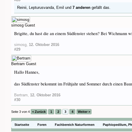
Reinii
,
Lepturusvanda
,
Emil
und
7 anderen
gefällt das.
simosg
Guest
Brigitte, du hast die an einem Südfenster stehen? Bei Wichmann wir
simosg
,
12. Oktober 2016
#29
Bertram
Guest
Hallo Hannes,
das Südfenster bekommt im Frühjahr und Sommer durch einen Baum 
Bertram
,
12. Oktober 2016
#30
Seite 3 von 4
< Zurück
1
2
3
4
Weiter >
Startseite
Foren
Fachbereich Naturformen
Paphiopedilum, P