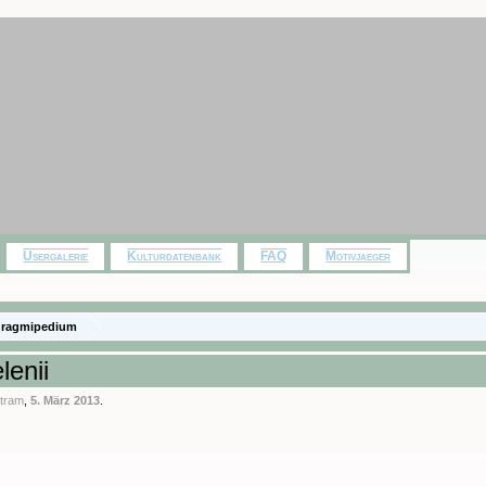
Usergalerie
Kulturdatenbank
FAQ
Motivjaeger
hragmipedium
lenii
rtram
,
5. März 2013
.