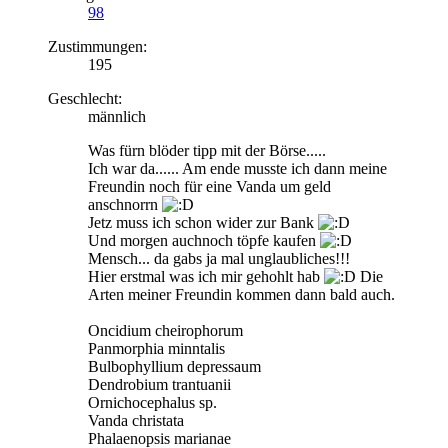
98
Zustimmungen:
195
Geschlecht:
männlich
Was fürn blöder tipp mit der Börse.....
Ich war da...... Am ende musste ich dann meine
Freundin noch für eine Vanda um geld
anschnorrn
Jetz muss ich schon wider zur Bank
Und morgen auchnoch töpfe kaufen
Mensch... da gabs ja mal unglaubliches!!!
Hier erstmal was ich mir gehohlt hab
Die
Arten meiner Freundin kommen dann bald auch.
Oncidium cheirophorum
Panmorphia minntalis
Bulbophyllium depressaum
Dendrobium trantuanii
Ornichocephalus sp.
Vanda christata
Phalaenopsis marianae