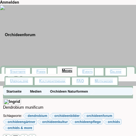
Anmelden
Medien
Startseite
Foren
Events
Galerie
Neue Medien
Usergalerie
Kulturdatenbank
FAQ
Motivjaeger
Startseite
Medien
Orchideen Naturformen
Dendrobium munificum
Schlagworte:
dendrobium
orchideenbilder
orchideenforum
orchideengärtner
orchideenkultur
orchideenpflege
orchids
orchids & more