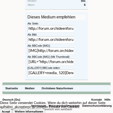
Medien:
501
Alben:
6
Dieses Medium empfehlen
Als Seite:
Als Bild:
Als BBCode [IMG]:
Als BBCode [IMG] (Mit Thumbnail):
[GALLERY] BBCode teilen:
Startseite
Medien
Orchideen Naturformen
Deutsch [Du]
Kontakt
Hilfe
Diese Seite verwendet Cookies. Wenn du dich weiterhin auf dieser Seite
Impressum
Nutzungsbedingungen
Datenschutzerklärung
aufhältst, akzeptierst du unseren Einsatz von Cookies.
Forum software by XenForo
-
Deutsch von xenDach
®
Accept
Weitere Informationen