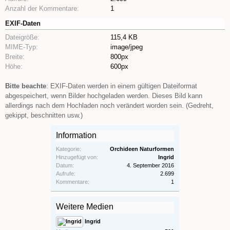
Anzahl der Kommentare:
1
EXIF-Daten
Dateigröße:
115,4 KB
MIME-Typ:
image/jpeg
Breite:
800px
Höhe:
600px
Bitte beachte
: EXIF-Daten werden in einem gültigen Dateiformat
abgespeichert, wenn Bilder hochgeladen werden. Dieses Bild kann
allerdings nach dem Hochladen noch verändert worden sein. (Gedreht,
gekippt, beschnitten usw.)
Information
Kategorie:
Orchideen Naturformen
Hinzugefügt von:
Ingrid
Datum:
4. September 2016
Aufrufe:
2.699
Kommentare:
1
Weitere Medien
Ingrid