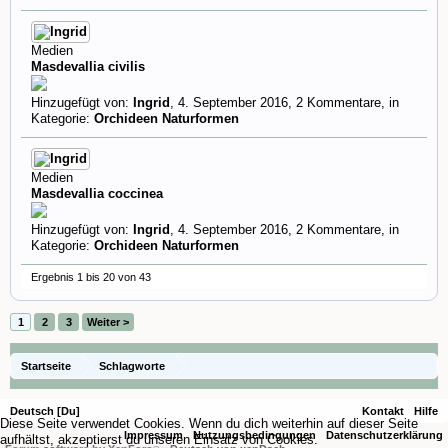
Medien
Masdevallia civilis
Hinzugefügt von:
Ingrid
,
4. September 2016
, 2 Kommentare, in
Kategorie:
Orchideen Naturformen
Medien
Masdevallia coccinea
Hinzugefügt von:
Ingrid
,
4. September 2016
, 2 Kommentare, in
Kategorie:
Orchideen Naturformen
Ergebnis 1 bis 20 von 43
1
2
3
Weiter >
Startseite
Schlagworte
Deutsch [Du]
Kontakt
Hilfe
Diese Seite verwendet Cookies. Wenn du dich weiterhin auf dieser Seite
Impressum
Nutzungsbedingungen
Datenschutzerklärung
aufhältst, akzeptierst du unseren Einsatz von Cookies.