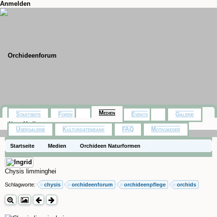
Anmelden
Medien
Startseite
Foren
Events
Galerie
Neue Medien
Usergalerie
Kulturdatenbank
FAQ
Motivjaeger
Startseite
Medien
Orchideen Naturformen
Chysis limminghei
Schlagworte:
chysis
orchideenforum
orchideenpflege
orchids