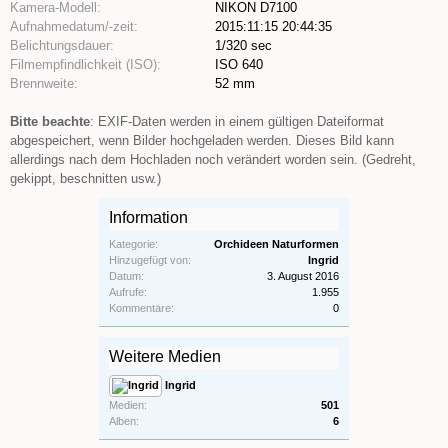
Kamera-Modell:
NIKON D7100
Aufnahmedatum/-zeit:
2015:11:15 20:44:35
Belichtungsdauer:
1/320 sec
Filmempfindlichkeit (ISO):
ISO 640
Brennweite:
52 mm
Bitte beachte
: EXIF-Daten werden in einem gültigen Dateiformat
abgespeichert, wenn Bilder hochgeladen werden. Dieses Bild kann
allerdings nach dem Hochladen noch verändert worden sein. (Gedreht,
gekippt, beschnitten usw.)
Information
Kategorie:
Orchideen Naturformen
Hinzugefügt von:
Ingrid
Datum:
3. August 2016
Aufrufe:
1.955
Kommentare:
0
Weitere Medien
Ingrid
Medien:
501
Alben:
6