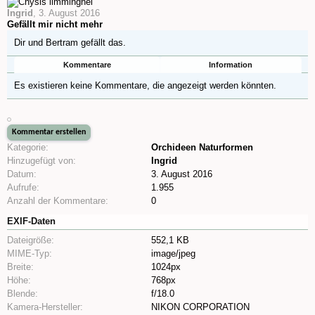
Ingrid
,
3. August 2016
Gefällt mir nicht mehr
Dir und
Bertram
gefällt das.
Kommentare
Information
Es existieren keine Kommentare, die angezeigt werden könnten.
Kategorie:
Orchideen Naturformen
Hinzugefügt von:
Ingrid
Datum:
3. August 2016
Aufrufe:
1.955
Anzahl der Kommentare:
0
EXIF-Daten
Dateigröße:
552,1 KB
MIME-Typ:
image/jpeg
Breite:
1024px
Höhe:
768px
Blende:
f/18.0
Kamera-Hersteller:
NIKON CORPORATION