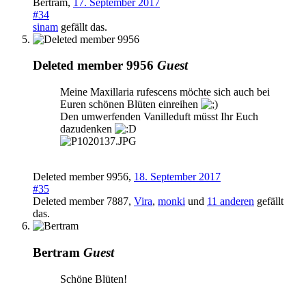
Bertram
,
17. September 2017
#34
sinam
gefällt das.
Deleted member 9956
Guest
Meine Maxillaria rufescens möchte sich auch bei
Euren schönen Blüten einreihen
Den umwerfenden Vanilleduft müsst Ihr Euch
dazudenken
Deleted member 9956
,
18. September 2017
#35
Deleted member 7887
,
Vira
,
monki
und
11 anderen
gefällt
das.
Bertram
Guest
Schöne Blüten!