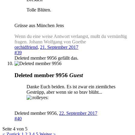
Tolle Blüten.
Grüsse aus München Jens
Wenn du eine weise Antwort verlangst, mußt du vernünftig
fragen. Johann Wolfgang von Goethe
orchidfriend
,
21. September 2017
#39
Deleted member 9956
gefällt das.
Deleted member 9956
Guest
Danke Euch beiden. Es ist zwar ein ziemliches
Gestrüpp, aber wenn sie so brav blüht...
Deleted member 9956
,
22. September 2017
#40
Seite 4 von 5
< Zurück
1
2
3
4
5
Weiter >