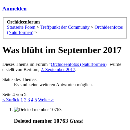
Anmelden
Orchideenforum
Startseite
Foren
>
Treffpunkt der Community
>
Orchideenfotos
(Naturformen)
>
Was blüht im September 2017
Dieses Thema im Forum "
Orchideenfotos (Naturformen)
" wurde
erstellt von
Bertram
,
2. September 2017
.
Status des Themas:
Es sind keine weiteren Antworten möglich.
Seite 4 von 5
< Zurück
1
2
3
4
5
Weiter >
Deleted member 10763
Guest