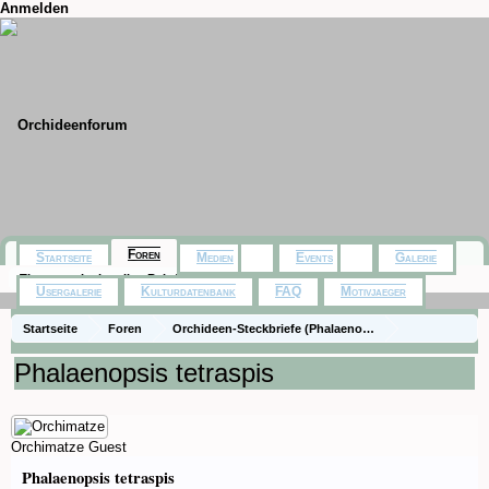
Anmelden
Foren
Startseite
Medien
Events
Galerie
Themen mit aktuellen Beiträgen
Usergalerie
Kulturdatenbank
FAQ
Motivjaeger
Startseite
Foren
Orchideen-Steckbriefe (Phalaenopsis Naturformen und 
Steckbriefe - Phalaenopsis Naturformen
Phalaenopsis tetraspis
Orchimatze
Guest
Phalaenopsis tetraspis