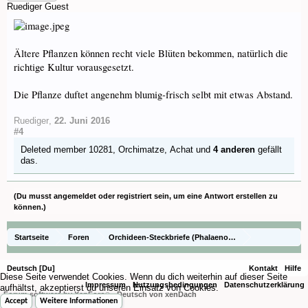
Ruediger
Guest
Ältere Pflanzen können recht viele Blüten bekommen, natürlich die
richtige Kultur vorausgesetzt.
Die Pflanze duftet angenehm blumig-frisch selbt mit etwas Abstand.
Ruediger
,
22. Juni 2016
#4
Deleted member 10281
,
Orchimatze
,
Achat
und
4 anderen
gefällt
das.
(Du musst angemeldet oder registriert sein, um eine Antwort erstellen zu
können.)
Startseite
Foren
Orchideen-Steckbriefe (Phalaenopsis Naturformen und 
Steckbriefe - Phalaenopsis Naturformen
Deutsch [Du]
Kontakt
Hilfe
Diese Seite verwendet Cookies. Wenn du dich weiterhin auf dieser Seite
Impressum
Nutzungsbedingungen
Datenschutzerklärung
aufhältst, akzeptierst du unseren Einsatz von Cookies.
Forum software by XenForo
-
Deutsch von xenDach
®
Accept
Weitere Informationen