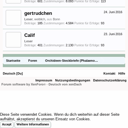
Beiträge:
601
Zustimmungen:
8.093
Punkte für Erfolge:
113
gertrudchen
24. Juni 2016
Leser
, weiblich,
aus
Bonn
Beiträge:
185
Zustimmungen:
4.584
Punkte für Erfolge:
93
Calif
23. Juni 2016
Leser
Beiträge:
401
Zustimmungen:
2.130
Punkte für Erfolge:
93
Startseite
Foren
Orchideen-Steckbriefe (Phalaenopsis Naturformen und 
Steckbriefe - Phalaenopsis Naturformen
Phalaenopsis tetraspis
Deutsch [Du]
Kontakt
Hilfe
Impressum
Nutzungsbedingungen
Datenschutzerklärung
Forum software by XenForo
-
Deutsch von xenDach
®
Diese Seite verwendet Cookies. Wenn du dich weiterhin auf dieser Seite
aufhältst, akzeptierst du unseren Einsatz von Cookies.
Accept
Weitere Informationen