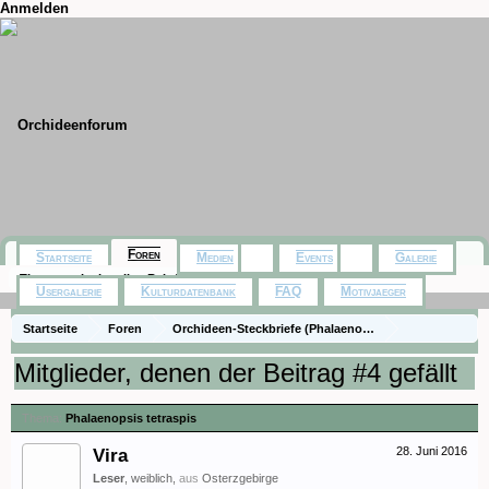
Anmelden
Foren
Startseite
Medien
Events
Galerie
Themen mit aktuellen Beiträgen
Usergalerie
Kulturdatenbank
FAQ
Motivjaeger
Startseite
Foren
Orchideen-Steckbriefe (Phalaenopsis Naturformen und 
Steckbriefe - Phalaenopsis Naturformen
Phalaenopsis tetraspis
Mitglieder, denen der Beitrag #4 gefällt
Thema:
Phalaenopsis tetraspis
Vira
28. Juni 2016
Leser
, weiblich,
aus
Osterzgebirge