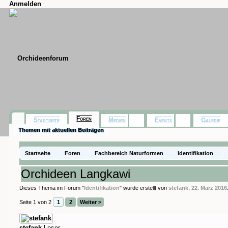
Anmelden
Foren
Startseite
Medien
Events
Galerie
Themen mit aktuellen Beiträgen
Startseite
Foren
Fachbereich Naturformen
Identifikation
Orchideen Langkawi
Dieses Thema im Forum "
Identifikation
" wurde erstellt von
stefank
,
22. März 2016
Seite 1 von 2
1
2
Weiter >
stefank
Leser