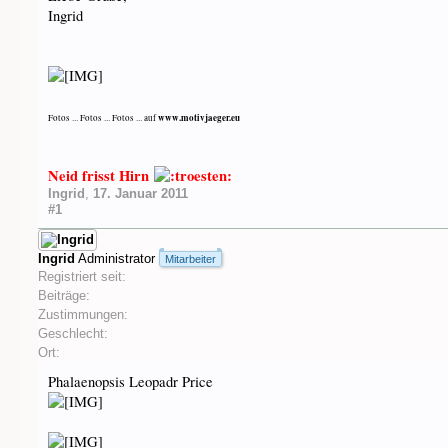
Ingrid
www.motivjaeger.eu
Fotos ... Fotos ... Fotos ... auf
Neid frisst Hirn
Ingrid
,
17. Januar 2011
#1
Ingrid
Administrator
Mitarbeiter
Registriert seit:
Beiträge:
Zustimmungen:
Geschlecht:
Ort:
Phalaenopsis Leopadr Price