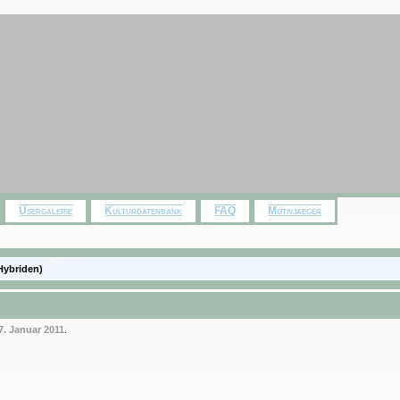
Usergalerie
Kulturdatenbank
FAQ
Motivjaeger
Hybriden)
7. Januar 2011
.