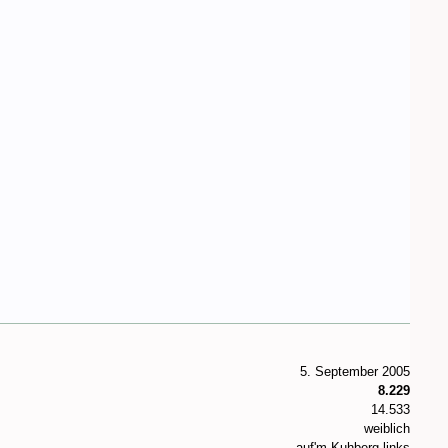
5. September 2005
8.229
14.533
weiblich
auf'm Kuhberg links