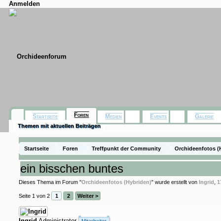
Anmelden
Foren
Startseite
Medien
Events
Galerie
Themen mit aktuellen Beiträgen
Startseite
Foren
Treffpunkt der Community
Orchideenfotos (
ein bisschen buntes
Dieses Thema im Forum "
Orchideenfotos (Hybriden)
" wurde erstellt von
Ingrid
,
1
Seite 1 von 2
1
2
Weiter >
Ingrid
Administrator