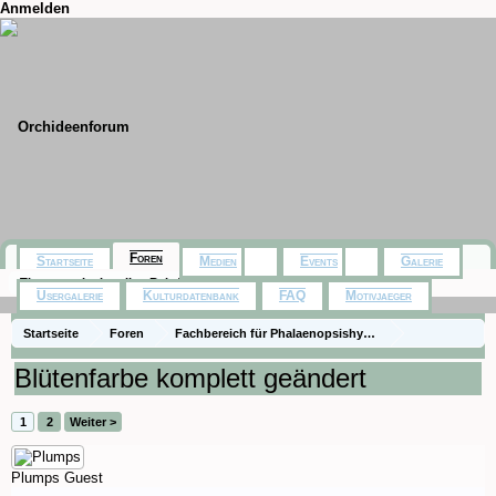
Anmelden
Foren
Startseite
Medien
Events
Galerie
Themen mit aktuellen Beiträgen
Usergalerie
Kulturdatenbank
FAQ
Motivjaeger
Startseite
Foren
Fachbereich für Phalaenopsishybriden aus Baumarkt,
Die Gattung Phalaenopsis
Fragen zur Pflege
Blütenfarbe komplett geändert
1
2
Weiter >
Plumps
Guest