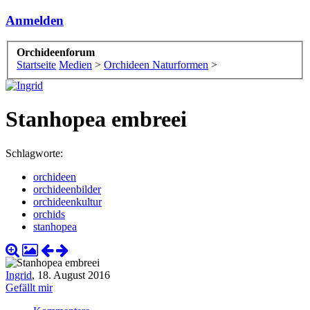
Anmelden
Orchideenforum
Startseite
Medien
>
Orchideen Naturformen
>
Stanhopea embreei
Schlagworte:
orchideen
orchideenbilder
orchideenkultur
orchids
stanhopea
Ingrid
,
18. August 2016
Gefällt mir