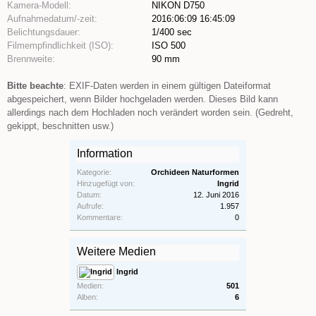
Kamera-Modell:
NIKON D750
Aufnahmedatum/-zeit:
2016:06:09 16:45:09
Belichtungsdauer:
1/400 sec
Filmempfindlichkeit (ISO):
ISO 500
Brennweite:
90 mm
Bitte beachte
: EXIF-Daten werden in einem gültigen Dateiformat
abgespeichert, wenn Bilder hochgeladen werden. Dieses Bild kann
allerdings nach dem Hochladen noch verändert worden sein. (Gedreht,
gekippt, beschnitten usw.)
Information
Kategorie:
Orchideen Naturformen
Hinzugefügt von:
Ingrid
Datum:
12. Juni 2016
Aufrufe:
1.957
Kommentare:
0
Weitere Medien
Ingrid
Medien:
501
Alben:
6