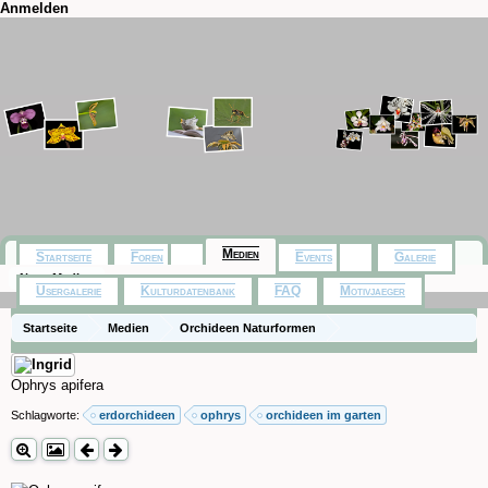
Anmelden
Medien
Startseite
Foren
Events
Galerie
Neue Medien
Usergalerie
Kulturdatenbank
FAQ
Motivjaeger
Startseite
Medien
Orchideen Naturformen
Ophrys apifera
Schlagworte:
erdorchideen
ophrys
orchideen im garten