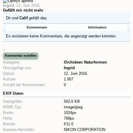
Ingrid
,
12. Juni 2016
Gefällt mir nicht mehr
Dir und
Calif
gefällt das.
Kommentare
Information
Es existieren keine Kommentare, die angezeigt werden könnten.
Kategorie:
Orchideen Naturformen
Hinzugefügt von:
Ingrid
Datum:
12. Juni 2016
Aufrufe:
1.957
Anzahl der Kommentare:
0
EXIF-Daten
Dateigröße:
502,6 KB
MIME-Typ:
image/jpeg
Breite:
1024px
Höhe:
768px
Blende:
f/11.0
Kamera-Hersteller:
NIKON CORPORATION