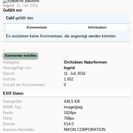
Ingrid
,
11. Juli 2016
Gefällt mir
Calif
gefällt das.
Kommentare
Information
Es existieren keine Kommentare, die angezeigt werden könnten.
Kategorie:
Orchideen Naturformen
Hinzugefügt von:
Ingrid
Datum:
11. Juli 2016
Aufrufe:
1.652
Anzahl der Kommentare:
0
EXIF-Daten
Dateigröße:
439,5 KB
MIME-Typ:
image/jpeg
Breite:
1024px
Höhe:
768px
Blende:
f/14.0
Kamera-Hersteller:
NIKON CORPORATION