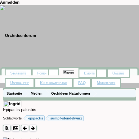
Anmelden
Medien
Startseite
Foren
Events
Galerie
Neue Medien
Usergalerie
Kulturdatenbank
FAQ
Motivjaeger
Startseite
Medien
Orchideen Naturformen
Epipactis palustris
Schlagworte:
epipactis
sumpf-stendelwurz