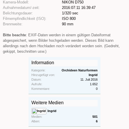
Kamera-Modell:
NIKON D750
Aufnahmedatum/-zeit:
2016:07:11 16:39:47
Belichtungsdauer:
1/320 sec
Filmempfindlichkeit (ISO):
ISO 800
Brennweite:
90 mm
Bitte beachte
: EXIF-Daten werden in einem gültigen Dateiformat
abgespeichert, wenn Bilder hochgeladen werden. Dieses Bild kann
allerdings nach dem Hochladen noch verändert worden sein. (Gedreht,
gekippt, beschnitten usw.)
Information
Kategorie:
Orchideen Naturformen
Hinzugefügt von:
Ingrid
Datum:
11. Juli 2016
Aufrufe:
1.652
Kommentare:
0
Weitere Medien
Ingrid
Medien:
501
Alben:
6