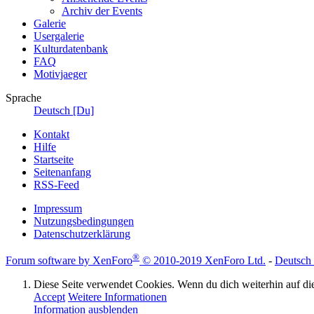
Archiv der Events
Galerie
Usergalerie
Kulturdatenbank
FAQ
Motivjaeger
Sprache
Deutsch [Du]
Kontakt
Hilfe
Startseite
Seitenanfang
RSS-Feed
Impressum
Nutzungsbedingungen
Datenschutzerklärung
®
Forum software by XenForo
© 2010-2019 XenForo Ltd.
-
Deutsch
Diese Seite verwendet Cookies. Wenn du dich weiterhin auf dies
Accept
Weitere Informationen
Information ausblenden