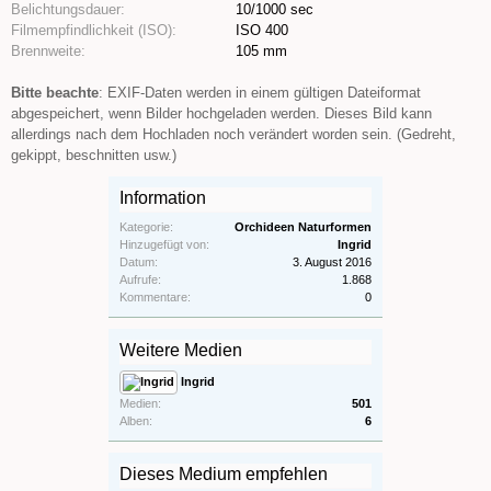
Belichtungsdauer:
10/1000 sec
Filmempfindlichkeit (ISO):
ISO 400
Brennweite:
105 mm
Bitte beachte
: EXIF-Daten werden in einem gültigen Dateiformat
abgespeichert, wenn Bilder hochgeladen werden. Dieses Bild kann
allerdings nach dem Hochladen noch verändert worden sein. (Gedreht,
gekippt, beschnitten usw.)
Information
Kategorie:
Orchideen Naturformen
Hinzugefügt von:
Ingrid
Datum:
3. August 2016
Aufrufe:
1.868
Kommentare:
0
Weitere Medien
Ingrid
Medien:
501
Alben:
6
Dieses Medium empfehlen