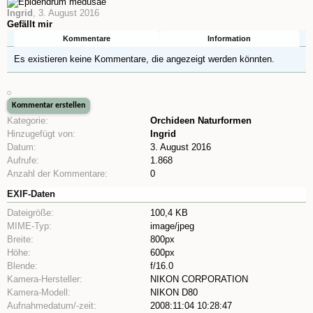
Ingrid
,
3. August 2016
Gefällt mir
Kommentare
Information
Es existieren keine Kommentare, die angezeigt werden könnten.
Kategorie:
Orchideen Naturformen
Hinzugefügt von:
Ingrid
Datum:
3. August 2016
Aufrufe:
1.868
Anzahl der Kommentare:
0
EXIF-Daten
Dateigröße:
100,4 KB
MIME-Typ:
image/jpeg
Breite:
800px
Höhe:
600px
Blende:
f/16.0
Kamera-Hersteller:
NIKON CORPORATION
Kamera-Modell:
NIKON D80
Aufnahmedatum/-zeit:
2008:11:04 10:28:47