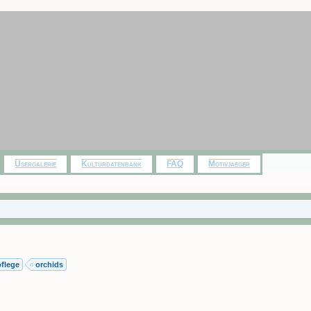
Usergalerie
Kulturdatenbank
FAQ
Motivjaeger
flege
orchids