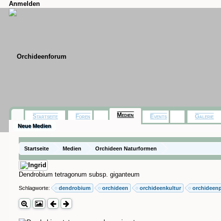
Anmelden
Medien
Startseite
Foren
Events
Galerie
Neue Medien
Startseite
Medien
Orchideen Naturformen
Dendrobium tetragonum subsp. giganteum
Schlagworte:
dendrobium
orchideen
orchideenkultur
orchideenp