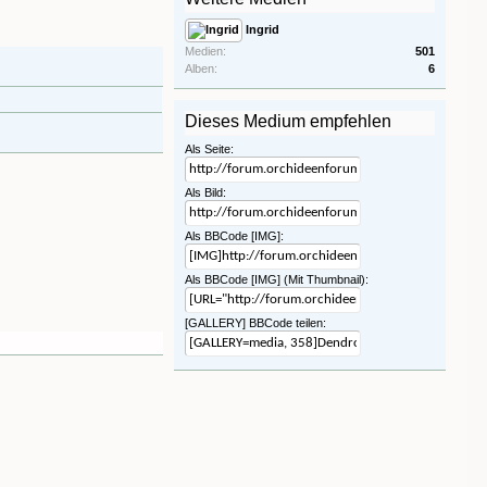
Ingrid
Medien:
501
Alben:
6
Dieses Medium empfehlen
Als Seite:
Als Bild:
Als BBCode [IMG]:
Als BBCode [IMG] (Mit Thumbnail):
[GALLERY] BBCode teilen: