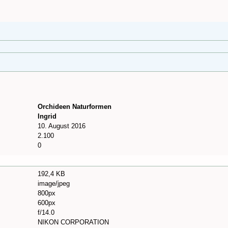
Orchideen Naturformen
Ingrid
10. August 2016
2.100
0
192,4 KB
image/jpeg
800px
600px
f/14.0
NIKON CORPORATION