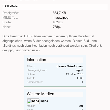
EXIF-Daten
Dateigröße:
364,7 KB
MIME-Typ:
image/jpeg
Breite:
1024px
Höhe:
768px
Bitte beachte
: EXIF-Daten werden in einem gültigen Dateiformat
abgespeichert, wenn Bilder hochgeladen werden. Dieses Bild kann
allerdings nach dem Hochladen noch verändert worden sein. (Gedreht,
gekippt, beschnitten usw.)
Information
Album:
diverse Naturformen
Hinzugefügt von:
Ingrid
Datum:
29. März 2016
Aufrufe:
1.566
Kommentare:
1
Weitere Medien
Ingrid
Medien:
501
Alben:
6