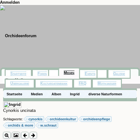
Anmelden
Medien
Startseite
Foren
Events
Galerie
Neue Medien
Usergalerie
Kulturdatenbank
FAQ
Motivjaeger
Startseite
Medien
Alben
Ingrid
diverse Naturformen
Cynorkis uncinata
Schlagworte:
cynorkis
orchideenkultur
orchideenpflege
orchids & more
w.schraut