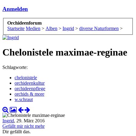
Anmelden
Orchideenforum
Startseite
Medien
>
Alben
>
Ingrid
>
diverse Naturformen
>
Chelonistele maximae-reginae
Schlagworte:
chelonistele
orchideenkultur
orchideenpflege
orchids & more
w.schraut
Ingrid
,
29. März 2016
Gefällt mir nicht mehr
Dir gefällt das.