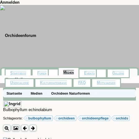
Anmelden
Medien
Startseite
Foren
Events
Galerie
Neue Medien
Usergalerie
Kulturdatenbank
FAQ
Motivjaeger
Startseite
Medien
Orchideen Naturformen
Bulbophyllum echinolabium
Schlagworte:
bulbophyllum
orchideen
orchideenpflege
orchids