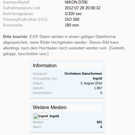
Kamera-Modell:
NIKON D700
Aufnahmedatum/-zeit:
2012:07:28 20:09:32
Belichtungsdauer:
1/320 sec
Filmempfindlichkeit (ISO):
ISO 500
Brennweite:
180 mm
Bitte beachte
: EXIF-Daten werden in einem gültigen Dateiformat
abgespeichert, wenn Bilder hochgeladen werden. Dieses Bild kann
allerdings nach dem Hochladen noch verändert worden sein. (Gedreht,
gekippt, beschnitten usw.)
Information
Kategorie:
Orchideen Naturformen
Hinzugefügt von:
Ingrid
Datum:
3. August 2016
Aufrufe:
1.867
Kommentare:
0
Weitere Medien
Ingrid
Medien:
501
Alben:
6