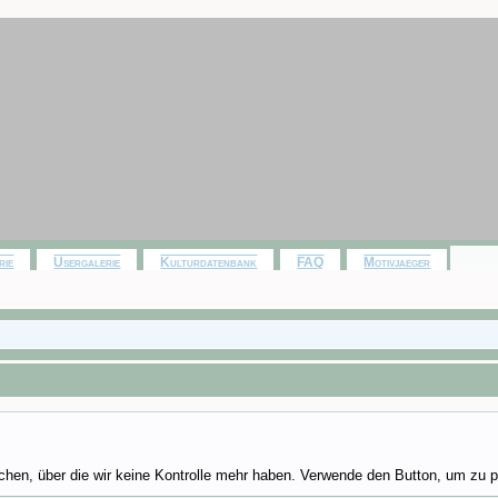
rie
Usergalerie
Kulturdatenbank
FAQ
Motivjaeger
chen, über die wir keine Kontrolle mehr haben. Verwende den Button, um zu p