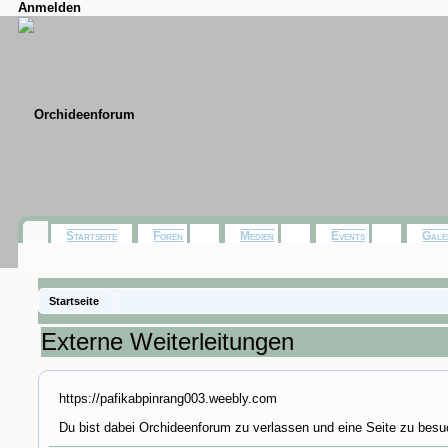
Anmelden
Startseite
Foren
Medien
Events
Gale
Startseite
Externe Weiterleitungen
https://pafikabpinrang003.weebly.com
Du bist dabei Orchideenforum zu verlassen und eine Seite zu besu