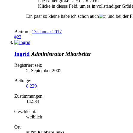
Die Blütengröße ist ca. 2 x 2 cm.
Klicke in dieses Feld, um es in vollständiger Größ
Ein paar so kleine habe ich schon auch
und bei der Fa
Bertram
,
13. Januar 2017
#22
Ingrid
Administrator
Mitarbeiter
Registriert seit:
5. September 2005
Beiträge:
8.229
Zustimmungen:
14.533
Geschlecht:
weiblich
Ort:
auf'm Kuhberg links