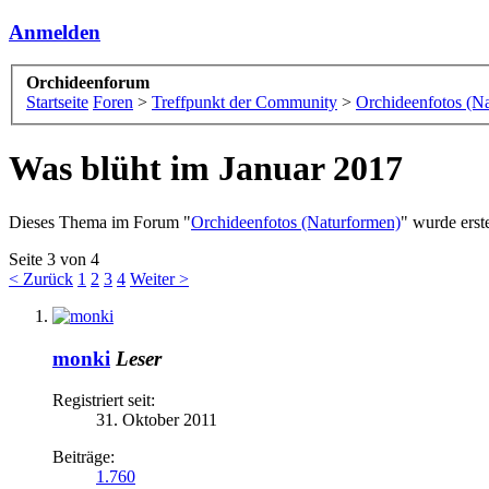
Anmelden
Orchideenforum
Startseite
Foren
>
Treffpunkt der Community
>
Orchideenfotos (N
Was blüht im Januar 2017
Dieses Thema im Forum "
Orchideenfotos (Naturformen)
" wurde erst
Seite 3 von 4
< Zurück
1
2
3
4
Weiter >
monki
Leser
Registriert seit:
31. Oktober 2011
Beiträge:
1.760