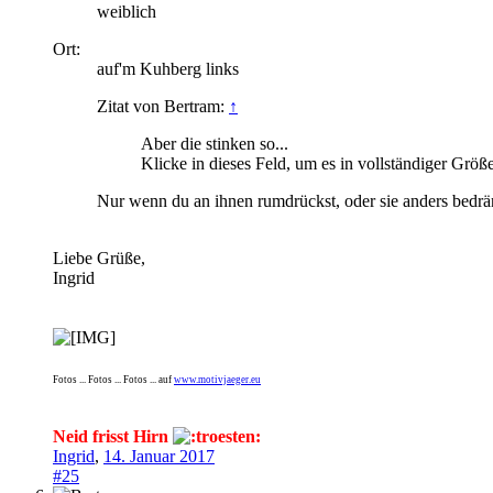
weiblich
Ort:
auf'm Kuhberg links
Zitat von Bertram:
↑
Aber die stinken so...
Klicke in dieses Feld, um es in vollständiger Größ
Nur wenn du an ihnen rumdrückst, oder sie anders bedrä
Liebe Grüße,
Ingrid
Fotos ... Fotos ... Fotos ... auf
www.motivjaeger.eu
Neid frisst Hirn
Ingrid
,
14. Januar 2017
#25