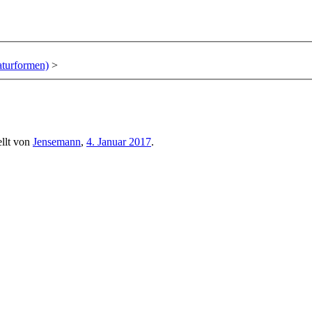
aturformen)
>
ellt von
Jensemann
,
4. Januar 2017
.