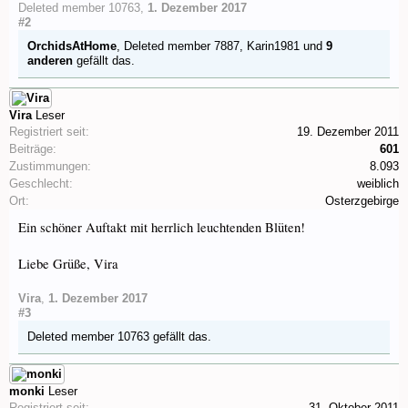
Deleted member 10763
,
1. Dezember 2017
#2
OrchidsAtHome
,
Deleted member 7887
,
Karin1981
und
9
anderen
gefällt das.
Vira
Leser
Registriert seit:
19. Dezember 2011
Beiträge:
601
Zustimmungen:
8.093
Geschlecht:
weiblich
Ort:
Osterzgebirge
Ein schöner Auftakt mit herrlich leuchtenden Blüten!
Liebe Grüße, Vira
Vira
,
1. Dezember 2017
#3
Deleted member 10763
gefällt das.
monki
Leser
Registriert seit:
31. Oktober 2011