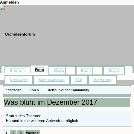
Anmelden
Foren
Startseite
Medien
Events
Galerie
Themen mit aktuellen Beiträgen
Usergalerie
Kulturdatenbank
FAQ
Motivjaeger
Startseite
Foren
Treffpunkt der Community
Orchideenfotos (Naturformen)
Was blüht im Dezember 2017
Status des Themas:
Es sind keine weiteren Antworten möglich.
1
2
3
Weiter >