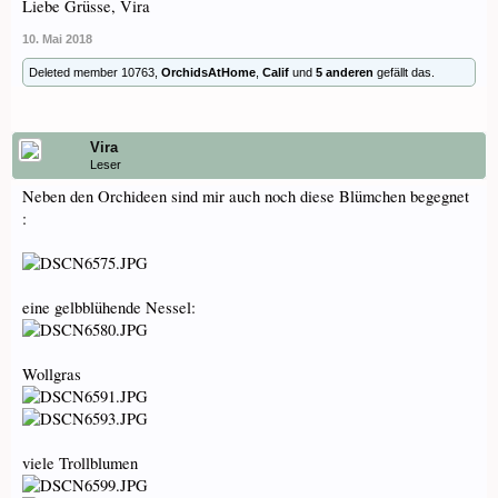
Liebe Grüsse, Vira
10. Mai 2018
Deleted member 10763
,
OrchidsAtHome
,
Calif
und
5 anderen
gefällt das.
Vira
Leser
Neben den Orchideen sind mir auch noch diese Blümchen begegnet
:
eine gelbblühende Nessel:
Wollgras
viele Trollblumen