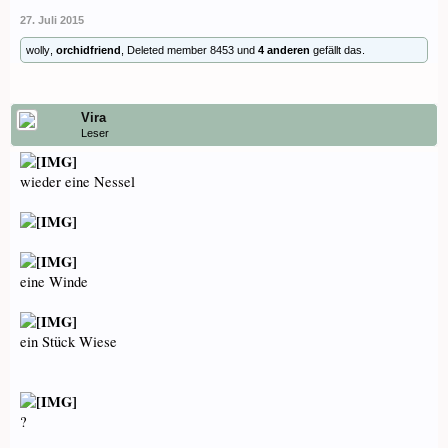
27. Juli 2015
wolly
,
orchidfriend
,
Deleted member 8453
und
4 anderen
gefällt das.
Vira
Leser
wieder eine Nessel
eine Winde
ein Stück Wiese
?