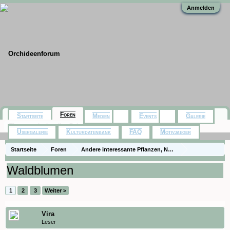
Anmelden
Foren
Startseite
Medien
Events
Galerie
Themen mit aktuellen Beiträgen
Usergalerie
Kulturdatenbank
FAQ
Motivjaeger
Startseite
Foren
Andere interessante Pflanzen, Naturfotos, Ausflüge
Pflanzen in der Natur und im Garten
Waldblumen
1
2
3
Weiter >
Vira
Leser