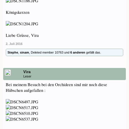
Königskerzen
Liebe Grüsse, Vira
2. Juli 2016
Stephe
,
sinam
,
Deleted member 10763
und
6 anderen
gefällt das.
Vira
Leser
Bei meinem Besuch bei den Orchideen sind mir noch diese
Hübschen aufgefallen :