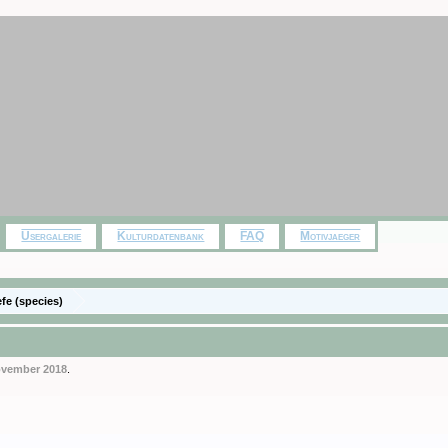
Usergalerie
Kulturdatenbank
FAQ
Motivjaeger
efe (species)
ovember 2018
.