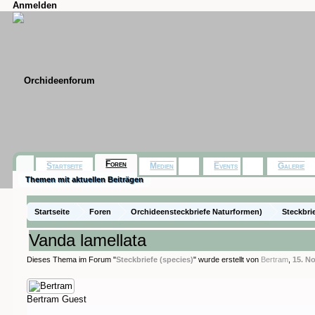
Anmelden
Foren
Startseite
Medien
Events
Galerie
Themen mit aktuellen Beiträgen
Startseite
Foren
Orchideensteckbriefe Naturformen)
Steckbri
Vanda lamellata
Dieses Thema im Forum "
Steckbriefe (species)
" wurde erstellt von
Bertram
,
15. N
Bertram
Guest