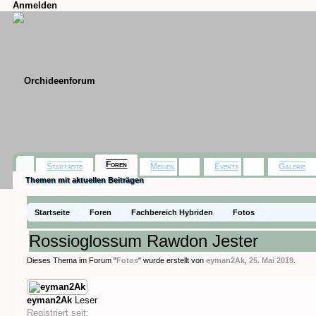
Anmelden
Foren
Startseite
Medien
Events
Galerie
Themen mit aktuellen Beiträgen
Startseite
Foren
Fachbereich Hybriden
Fotos
Rossioglossum Rawdon Jester
Dieses Thema im Forum "
Fotos
" wurde erstellt von
eyman2Ak
,
25. Mai 2019
.
eyman2Ak
Leser
Registriert seit: