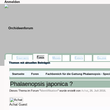
Anmelden
Foren
Startseite
Medien
Events
Galerie
Themen mit aktuellen Beiträgen
Startseite
Foren
Fachbereich für die Gattung Phalaenopsis - Spec
Phalaenopsis japonica ?
Dieses Thema im Forum "
Identifikation
" wurde erstellt von
Achat
,
26. Juli 2016
.
Achat
Guest