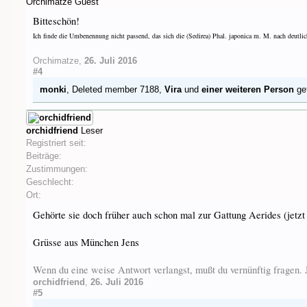
Orchimatze
Guest
Bitteschön!
Ich finde die Umbenennung nicht passend, das sich die (Sedirea) Phal. japonica m. M. nach deutlic
Orchimatze
,
26. Juli 2016
#4
monki
,
Deleted member 7188
,
Vira
und
einer weiteren Person
gef
orchidfriend
Leser
Registriert seit:
Beiträge:
Zustimmungen:
Geschlecht:
Ort:
Gehörte sie doch früher auch schon mal zur Gattung Aerides (jetzt
Grüsse aus München Jens
Wenn du eine weise Antwort verlangst, mußt du vernünftig fragen
orchidfriend
,
26. Juli 2016
#5