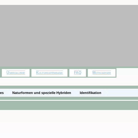
Usergalerie
Kulturdatenbank
FAQ
Motivjaeger
ies
Naturformen und spezielle Hybriden
Identifikation