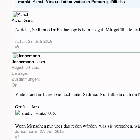
monki
,
Achat
,
Vira
und
einer weiteren Person
gefällt das.
Achat
Guest
Aerides, Sedirea oder Phalaenopsis ist mir egal. Mir gefällt sie un
Achat
,
27. Juli 2016
#6
Jensemann
Leser
Registriert seit:
Beiträge:
Zustimmungen:
Ort:
Viele Händler führen sie noch unter Sedirea. Nur falls du dich im N
Gruß ... Jens
Wenn Menschen nur über das reden würden, was sie verstehen, w
Jensemann
,
27. Juli 2016
#7