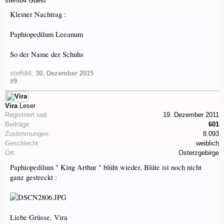
steffi84
Guest
Kleiner Nachtrag :
Paphiopedilum Leeanum
So der Name der Schuhs
steffi84
,
30. Dezember 2015
#9
Vira
Leser
Registriert seit:
19. Dezember 2011
Beiträge:
601
Zustimmungen:
8.093
Geschlecht:
weiblich
Ort:
Osterzgebirge
Paphiopedilum " King Arthur " blüht wieder, Blüte ist noch nicht
ganz gestreckt :
Liebe Grüsse, Vira