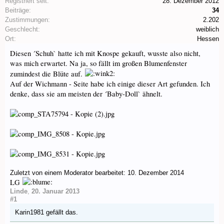
Registriert seit:
28. Dezember 2012
Beiträge:
34
Zustimmungen:
2.202
Geschlecht:
weiblich
Ort:
Hessen
Diesen ´Schuh` hatte ich mit Knospe gekauft, wusste also nicht,
was mich erwartet. Na ja, so fällt im großen Blumenfenster
zumindest die Blüte auf.
Auf der Wichmann - Seite habe ich einige dieser Art gefunden. Ich
denke, dass sie am meisten der ´Baby-Doll` ähnelt.
Zuletzt von einem Moderator bearbeitet:
10. Dezember 2014
LG
Linde
,
20. Januar 2013
#1
Karin1981
gefällt das.