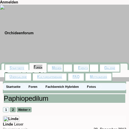
Anmelden
Foren
Startseite
Medien
Events
Galerie
Themen mit aktuellen Beiträgen
Usergalerie
Kulturdatenbank
FAQ
Motivjaeger
Startseite
Foren
Fachbereich Hybriden
Fotos
Paphiopedilum
1
2
Weiter >
Linde
Leser