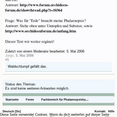
http://www.forum.orchideen-
Antwort:
forum.de/showthread.php?t=10364
Frage: Was für "Erde" braucht meine Phalaenopsis?
Antwort: Siehe oben unter Umtopfen und Substrat, sowie
http://www.orchideenforum.de/anfang.htm
Dieser Text wir weiter ergänzt!
Zuletzt von einem Moderator bearbeitet:
5. Mai 2006
Jorgo
,
5. Mai 2006
#1
Waldschlumpf
gefällt das.
Status des Themas:
Es sind keine weiteren Antworten möglich.
Startseite
Foren
Fachbereich für Phalaenopsishybriden aus Baumarkt,
Die Gattung Phalaenopsis
Fragen zur Pflege
Deutsch [Du]
Kontakt
Hilfe
Diese Seite verwendet Cookies. Wenn du dich weiterhin auf dieser Seite