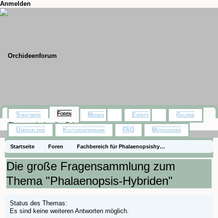
Anmelden
Foren
Startseite
Medien
Events
Galerie
Themen mit aktuellen Beiträgen
Usergalerie
Kulturdatenbank
FAQ
Motivjaeger
Startseite
Foren
Fachbereich für Phalaenopsishybriden aus Baumarkt,
Die Gattung Phalaenopsis
Fragen zur Pflege
Die große Fragensammlung zum
Thema "Phalaenopsis-Hybriden"
Status des Themas:
Es sind keine weiteren Antworten möglich.