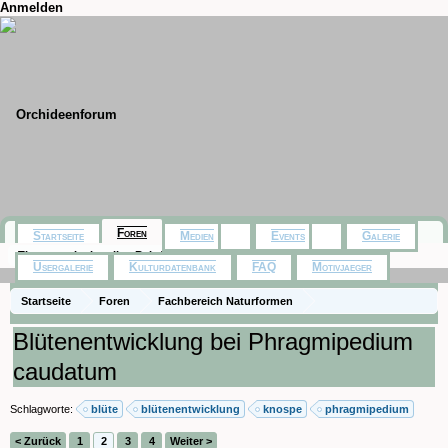
Anmelden
Foren
Startseite
Medien
Events
Galerie
Themen mit aktuellen Beiträgen
Usergalerie
Kulturdatenbank
FAQ
Motivjaeger
Startseite
Foren
Fachbereich Naturformen
Paphiopedilum, Phragmipedium
Blütenentwicklung bei Phragmipedium
caudatum
Schlagworte:
blüte
blütenentwicklung
knospe
phragmipedium
< Zurück
1
2
3
4
Weiter >