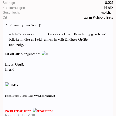
Beiträge:
8.229
Zustimmungen:
14.533
Geschlecht:
weiblich
Ort:
auf'm Kuhberg links
↑
Zitat von eyman2Ak:
ich hatte dem var. ... nicht sonderlich viel Beachtung geschenkt
Klicke in dieses Feld, um es in vollständiger Größe
anzuzeigen.
Ist oft auch angebracht
Liebe Grüße,
Ingrid
www.motivjaeger.eu
Fotos ... Fotos ... Fotos ... auf
Neid frisst Hirn
Ingrid
,
3. Juli 2018