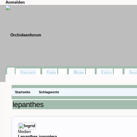
Anmelden
Startseite
Foren
Medien
Events
Gale
Startseite
Schlagworte
lepanthes
Medien
Lepanthes ionoptera