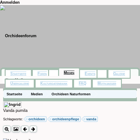
Anmelden
Medien
Startseite
Foren
Events
Galerie
Neue Medien
Usergalerie
Kulturdatenbank
FAQ
Motivjaeger
Startseite
Medien
Orchideen Naturformen
Vanda pumila
Schlagworte:
orchideen
orchideenpflege
vanda