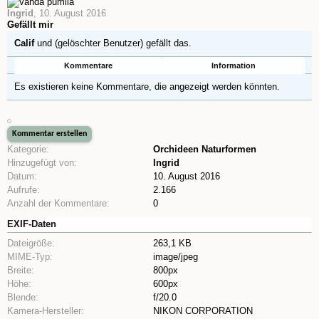
Ingrid
,
10. August 2016
Gefällt mir
Calif
und
(gelöschter Benutzer)
gefällt das.
Kommentare
Information
Es existieren keine Kommentare, die angezeigt werden könnten.
Kategorie:
Orchideen Naturformen
Hinzugefügt von:
Ingrid
Datum:
10. August 2016
Aufrufe:
2.166
Anzahl der Kommentare:
0
EXIF-Daten
Dateigröße:
263,1 KB
MIME-Typ:
image/jpeg
Breite:
800px
Höhe:
600px
Blende:
f/20.0
Kamera-Hersteller:
NIKON CORPORATION