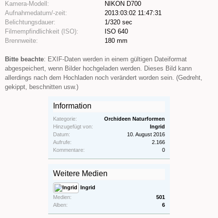
Kamera-Modell:
NIKON D700
Aufnahmedatum/-zeit:
2013:03:02 11:47:31
Belichtungsdauer:
1/320 sec
Filmempfindlichkeit (ISO):
ISO 640
Brennweite:
180 mm
Bitte beachte
: EXIF-Daten werden in einem gültigen Dateiformat
abgespeichert, wenn Bilder hochgeladen werden. Dieses Bild kann
allerdings nach dem Hochladen noch verändert worden sein. (Gedreht,
gekippt, beschnitten usw.)
Information
Kategorie:
Orchideen Naturformen
Hinzugefügt von:
Ingrid
Datum:
10. August 2016
Aufrufe:
2.166
Kommentare:
0
Weitere Medien
Ingrid
Medien:
501
Alben:
6