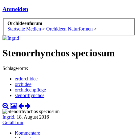
Anmelden
Orchideenforum
Startseite
Medien
>
Orchideen Naturformen
>
Stenorrhynchos speciosum
Schlagworte:
erdorchidee
orchidee
orchideenpflege
stenorrhynchos
Ingrid
,
18. August 2016
Gefällt mir
Kommentare