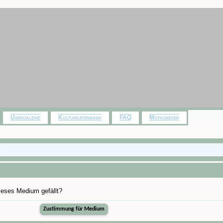
Usergalerie
Kulturdatenbank
FAQ
Motivjaeger
dieses Medium gefällt?