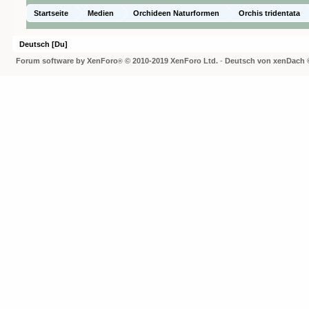
Startseite
Medien
Orchideen Naturformen
Orchis tridentata
Deutsch [Du]
Forum software by XenForo
© 2010-2019 XenForo Ltd.
-
Deutsch von xenDach
®