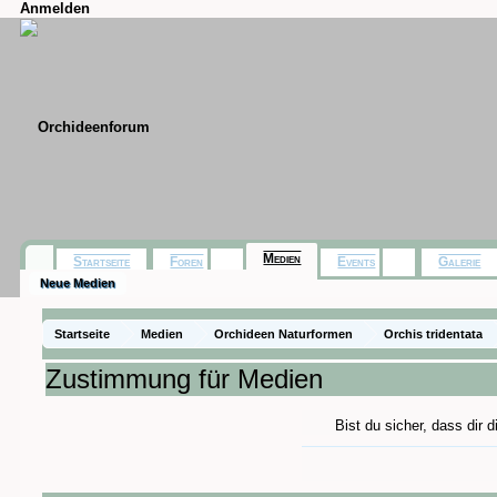
Anmelden
Medien
Startseite
Foren
Events
Galerie
Neue Medien
Startseite
Medien
Orchideen Naturformen
Orchis tridentata
Zustimmung für Medien
Bist du sicher, dass dir 