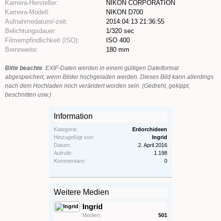
Kamera-Hersteller:
NIKON CORPORATION
Kamera-Modell:
NIKON D700
Aufnahmedatum/-zeit:
2014:04:13 21:36:55
Belichtungsdauer:
1/320 sec
Filmempfindlichkeit (ISO):
ISO 400
Brennweite:
180 mm
Bitte beachte
: EXIF-Daten werden in einem gültigen Dateiformat
abgespeichert, wenn Bilder hochgeladen werden. Dieses Bild kann allerdings
nach dem Hochladen noch verändert worden sein. (Gedreht, gekippt,
beschnitten usw.)
Information
Kategorie:
Erdorchideen
Hinzugefügt von:
Ingrid
Datum:
2. April 2016
Aufrufe:
1.198
Kommentare:
0
Weitere Medien
Ingrid
Medien:
501