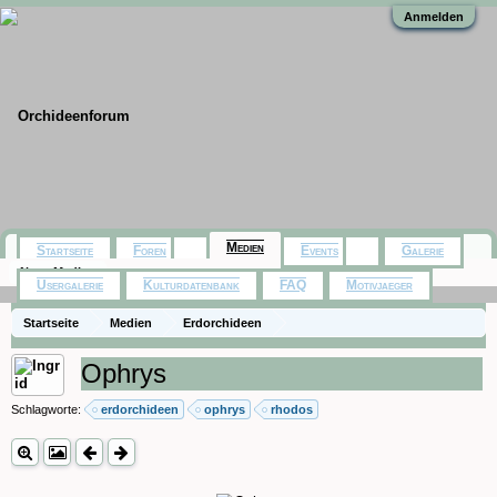
Anmelden
Medien
Startseite
Foren
Events
Galerie
Neue Medien
Usergalerie
Kulturdatenbank
FAQ
Motivjaeger
Startseite
Medien
Erdorchideen
Ophrys
Schlagworte:
erdorchideen
ophrys
rhodos