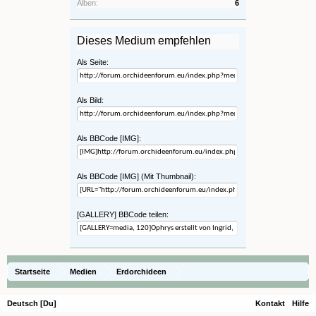
Alben:
6
Dieses Medium empfehlen
Als Seite:
Als Bild:
Als BBCode [IMG]:
Als BBCode [IMG] (Mit Thumbnail):
[GALLERY] BBCode teilen:
Startseite
Medien
Erdorchideen
Deutsch [Du]
Kontakt
Hilfe