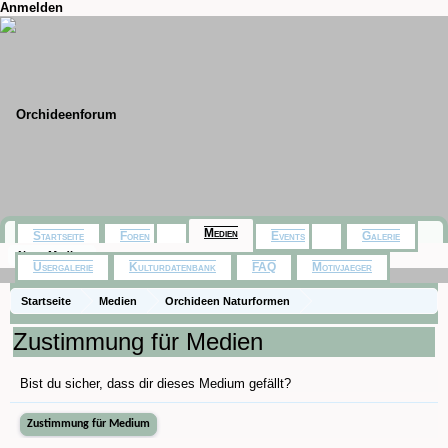
Anmelden
Medien
Startseite
Foren
Events
Galerie
Neue Medien
Usergalerie
Kulturdatenbank
FAQ
Motivjaeger
Startseite
Medien
Orchideen Naturformen
Lepanthes cordeliae
Zustimmung für Medien
Bist du sicher, dass dir dieses Medium gefällt?