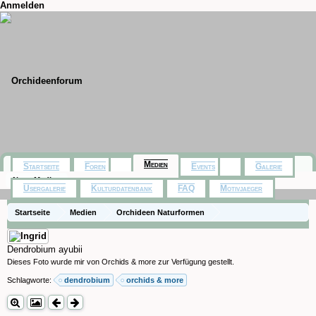
Anmelden
Medien
Startseite
Foren
Events
Galerie
Neue Medien
Usergalerie
Kulturdatenbank
FAQ
Motivjaeger
Startseite
Medien
Orchideen Naturformen
Dendrobium ayubii
Dieses Foto wurde mir von Orchids & more zur Verfügung gestellt.
Schlagworte:
dendrobium
orchids & more