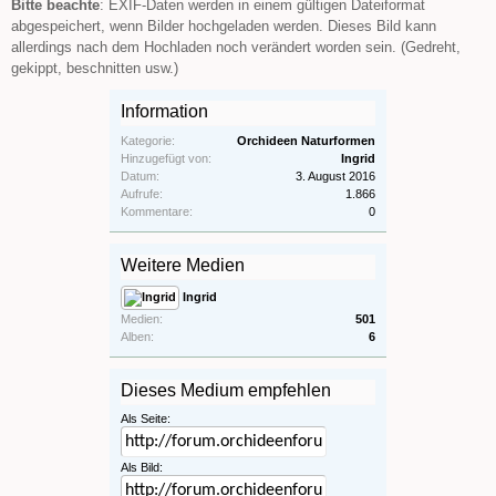
Bitte beachte
: EXIF-Daten werden in einem gültigen Dateiformat
abgespeichert, wenn Bilder hochgeladen werden. Dieses Bild kann
allerdings nach dem Hochladen noch verändert worden sein. (Gedreht,
gekippt, beschnitten usw.)
Information
Kategorie:
Orchideen Naturformen
Hinzugefügt von:
Ingrid
Datum:
3. August 2016
Aufrufe:
1.866
Kommentare:
0
Weitere Medien
Ingrid
Medien:
501
Alben:
6
Dieses Medium empfehlen
Als Seite:
Als Bild: