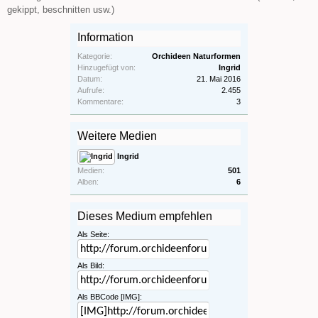
gekippt, beschnitten usw.)
Information
Kategorie:
Orchideen Naturformen
Hinzugefügt von:
Ingrid
Datum:
21. Mai 2016
Aufrufe:
2.455
Kommentare:
3
Weitere Medien
Ingrid
Medien:
501
Alben:
6
Dieses Medium empfehlen
Als Seite:
Als Bild:
Als BBCode [IMG]: