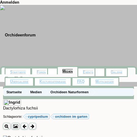
Anmelden
Medien
Startseite
Foren
Events
Galerie
Neue Medien
Usergalerie
Kulturdatenbank
FAQ
Motivjaeger
Startseite
Medien
Orchideen Naturformen
Dactylorhiza fuchsii
Schlagworte:
cypripedium
orchideen im garten