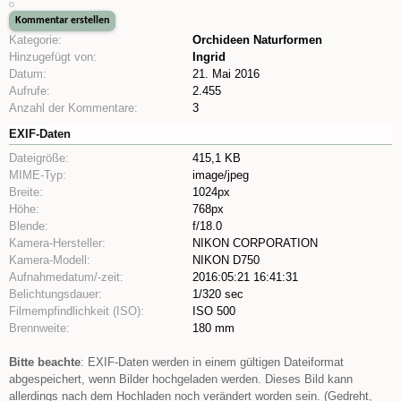
Kategorie:
Orchideen Naturformen
Hinzugefügt von:
Ingrid
Datum:
21. Mai 2016
Aufrufe:
2.455
Anzahl der Kommentare:
3
EXIF-Daten
Dateigröße:
415,1 KB
MIME-Typ:
image/jpeg
Breite:
1024px
Höhe:
768px
Blende:
f/18.0
Kamera-Hersteller:
NIKON CORPORATION
Kamera-Modell:
NIKON D750
Aufnahmedatum/-zeit:
2016:05:21 16:41:31
Belichtungsdauer:
1/320 sec
Filmempfindlichkeit (ISO):
ISO 500
Brennweite:
180 mm
Bitte beachte
: EXIF-Daten werden in einem gültigen Dateiformat
abgespeichert, wenn Bilder hochgeladen werden. Dieses Bild kann
allerdings nach dem Hochladen noch verändert worden sein. (Gedreht,