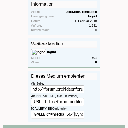
Information
Album:
Zeitraffer, Timelapse
Hinzugefügt von:
Ingrid
Datum:
11. Februar 2018
Aufrufe:
1.191
Kommentare:
0
Weitere Medien
Ingrid
Medien:
501
Alben:
6
Dieses Medium empfehlen
Als Seite:
Als BBCode [IMG] (Mit Thumbnail):
[GALLERY] BBCode teilen: