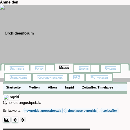
Anmelden
Medien
Startseite
Foren
Events
Galerie
Neue Medien
Usergalerie
Kulturdatenbank
FAQ
Motivjaeger
Startseite
Medien
Alben
Ingrid
Zeitraffer, Timelapse
Cynorkis angustipetala
Schlagworte:
cynorkis angustipetala
timelapse cynorkis
zeitraffer