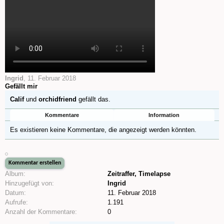
Ingrid
,
11. Februar 2018
Gefällt mir
Calif
und
orchidfriend
gefällt das.
Kommentare
Information
Es existieren keine Kommentare, die angezeigt werden könnten.
Album:
Zeitraffer, Timelapse
Hinzugefügt von:
Ingrid
Datum:
11. Februar 2018
Aufrufe:
1.191
Anzahl der Kommentare:
0